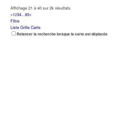
Affichage 21 à 40 sur 2k résultats
«
1
2
3
4
...
93
»
Filtre
Liste
Grille
Carte
Relancer la recherche lorsque la carte est déplacée