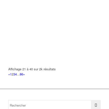
Affichage 21 à 40 sur 2k résultats
«
1
2
3
4
...
86
»