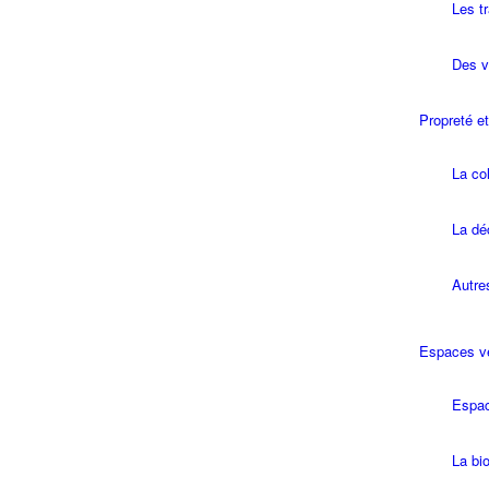
Les t
Des vé
Propreté e
La col
La dé
Autre
Espaces v
Espac
La bio