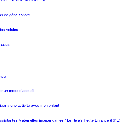
an de gêne sonore
des voisins
 cours
ance
er un mode d’accueil
ciper à une activité avec mon enfant
ssistantes Maternelles indépendantes / Le Relais Petite Enfance (RPE)