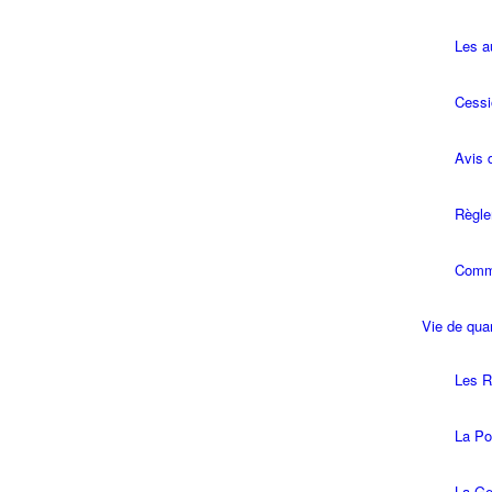
Les a
Cessi
Avis 
Règle
Commi
Vie de quar
Les R
La Pol
La Ge