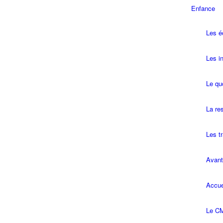
Enfance
Les é
Les in
Le quo
La re
Les t
Avant
Accue
Le CM