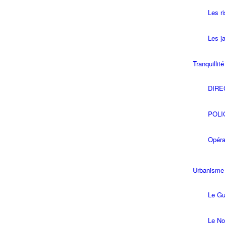
Les r
Les ja
Tranquillit
DIRE
POLI
Opéra
Urbanisme
Le Gu
Le No