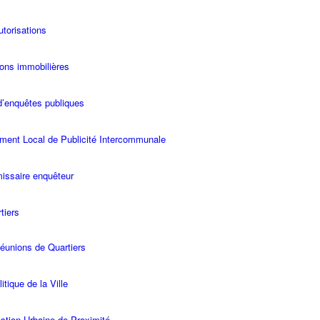
utorisations
ons immobilières
d’enquêtes publiques
ment Local de Publicité Intercommunale
ssaire enquêteur
tiers
éunions de Quartiers
itique de la Ville
stion Urbaine de Proximité