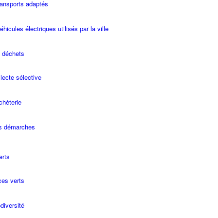
ransports adaptés
hicules électriques utilisés par la ville
t déchets
lecte sélective
chèterie
s démarches
erts
es verts
diversité