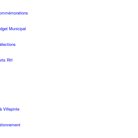
commémorations
dget Municipal
élections
rts RH
à Villepinte
ationnement